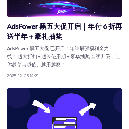
AdsPower 黑五大促开启｜年付 6 折再
送半年＋豪礼抽奖
AdsPower 黑五大促 已开启！年终最强福利全力上
线！ 超大折扣 + 超长使用期 + 豪华抽奖 全线升级，让
你越参与越值、越用越爽！
2025-12-05 14:21