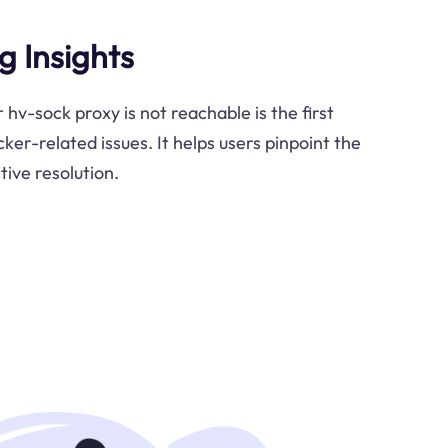
g Insights
 hv-sock proxy is not reachable is the first
ker-related issues. It helps users pinpoint the
tive resolution.