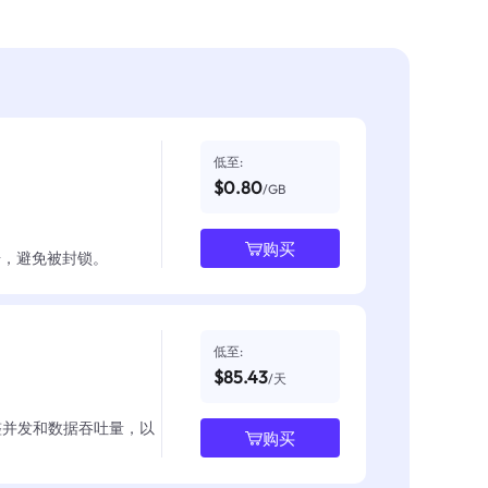
低至:
$0.80
/GB
购买
数据，避免被封锁。
低至:
$85.43
/天
整并发和数据吞吐量，以
购买