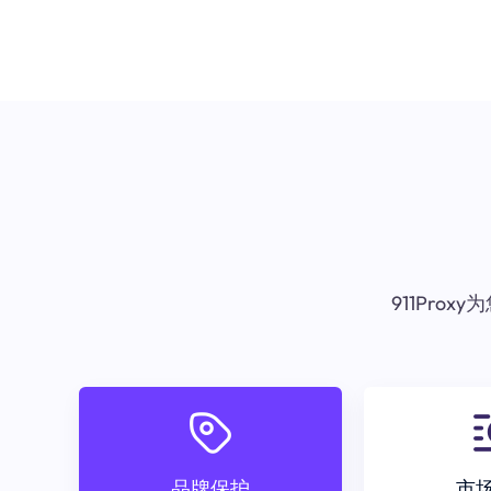
911Pr
品牌保护
市