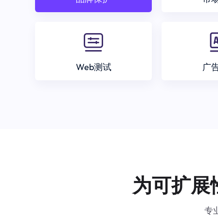
Web测试
广
为可扩展
专