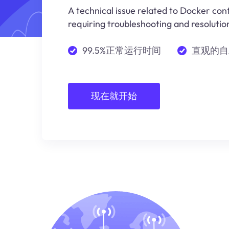
A technical issue related to Docker co
requiring troubleshooting and resolutio
99.5%正常运行时间
直观的自
现在就开始