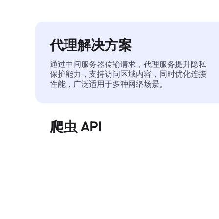
代理解决方案
通过中间服务器传输请求，代理服务提升隐私
保护能力，支持访问区域内容，同时优化连接
性能，广泛适用于多种网络场景。
爬虫 API
自动化执行大规模网页数据提取，稳定输出干
净、结构化的数据，有效减少访问中断和阻止
风险。