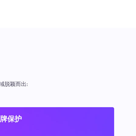
域脱颖而出:
牌保护