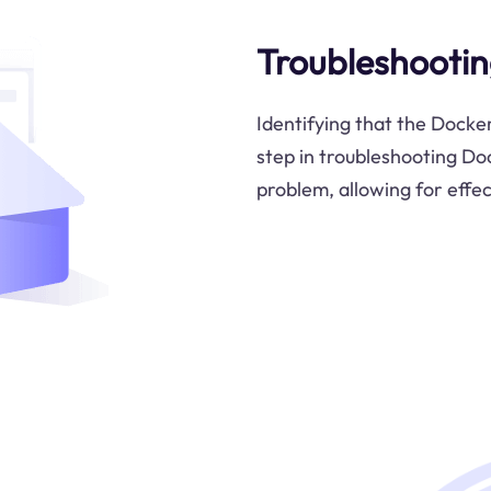
Troubleshootin
Identifying that the Docker
step in troubleshooting Doc
problem, allowing for effec