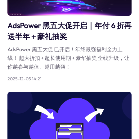
AdsPower 黑五大促开启｜年付 6 折再
送半年＋豪礼抽奖
AdsPower 黑五大促 已开启！年终最强福利全力上
线！ 超大折扣 + 超长使用期 + 豪华抽奖 全线升级，让
你越参与越值、越用越爽！
2025-12-05 14:21