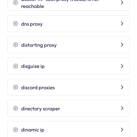
reachable
dns proxy
distorting proxy
disguise ip
discord proxies
directory scraper
dinamic ip