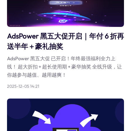
AdsPower 黑五大促开启｜年付 6 折再
送半年＋豪礼抽奖
AdsPower 黑五大促 已开启！年终最强福利全力上
线！ 超大折扣 + 超长使用期 + 豪华抽奖 全线升级，让
你越参与越值、越用越爽！
2025-12-05 14:21