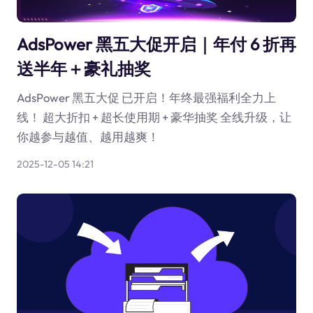
AdsPower 黑五大促开启｜年付 6 折再
送半年＋豪礼抽奖
AdsPower 黑五大促 已开启！年终最强福利全力上
线！ 超大折扣 + 超长使用期 + 豪华抽奖 全线升级，让
你越参与越值、越用越爽！
2025-12-05 14:21