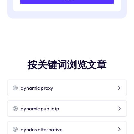
按关键词浏览文章
dynamic proxy
dynamic public ip
dyndns alternative