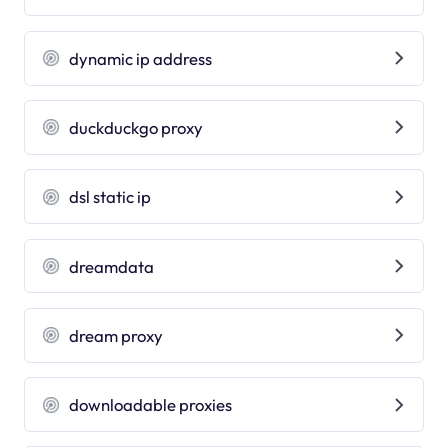
dynamic ip address
duckduckgo proxy
dsl static ip
dreamdata
dream proxy
downloadable proxies