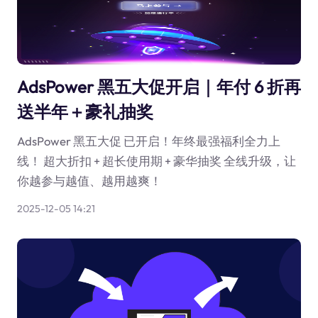
AdsPower 黑五大促开启｜年付 6 折再
送半年＋豪礼抽奖
AdsPower 黑五大促 已开启！年终最强福利全力上
线！ 超大折扣 + 超长使用期 + 豪华抽奖 全线升级，让
你越参与越值、越用越爽！
2025-12-05 14:21