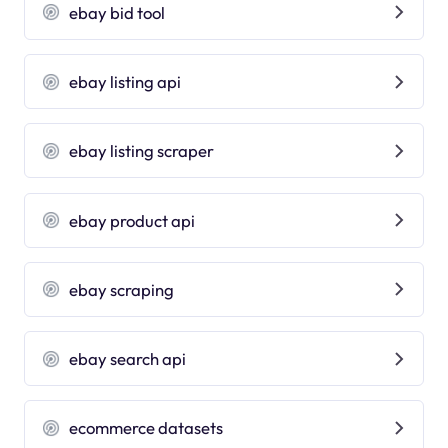
ebay bid tool
ebay listing api
ebay listing scraper
ebay product api
ebay scraping
ebay search api
ecommerce datasets