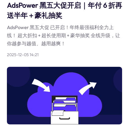
AdsPower 黑五大促开启｜年付 6 折再
送半年＋豪礼抽奖
AdsPower 黑五大促 已开启！年终最强福利全力上
线！ 超大折扣 + 超长使用期 + 豪华抽奖 全线升级，让
你越参与越值、越用越爽！
2025-12-05 14:21