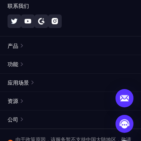
联系我们
产品
住宅代理
热门
功能
无限住宅代理
免费代理列表
应用场景
静态住宅代理
代理检测工具
静态数据中心代理
品牌保护
ISP代理
资源
长效 ISP 代理
市场网页测试
CroxyProxy
文档
市场研究
网页抓取 API
免费试用
公司
ProxySite
用户指南
广告验证
SERP API
推广返利
常见问题解答
由于政策原因，该服务暂不支持中国大陆地区，敬请