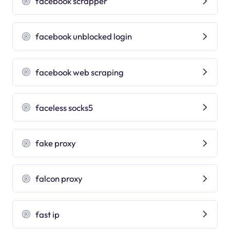
facebook scrapper
facebook unblocked login
facebook web scraping
faceless socks5
fake proxy
falcon proxy
fast ip