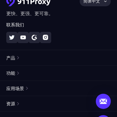
简体中文
更快、更强、更可靠。
联系我们
产品
住宅代理
热门
功能
无限住宅代理
免费代理列表
应用场景
静态住宅代理
代理检测工具
静态数据中心代理
品牌保护
ISP代理
资源
长效 ISP 代理
市场网页测试
CroxyProxy
文档