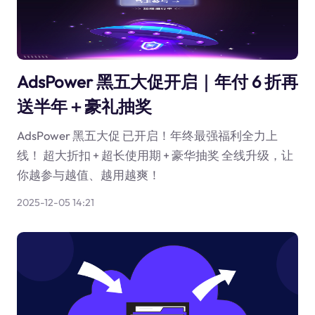
AdsPower 黑五大促开启｜年付 6 折再
送半年＋豪礼抽奖
AdsPower 黑五大促 已开启！年终最强福利全力上
线！ 超大折扣 + 超长使用期 + 豪华抽奖 全线升级，让
你越参与越值、越用越爽！
2025-12-05 14:21