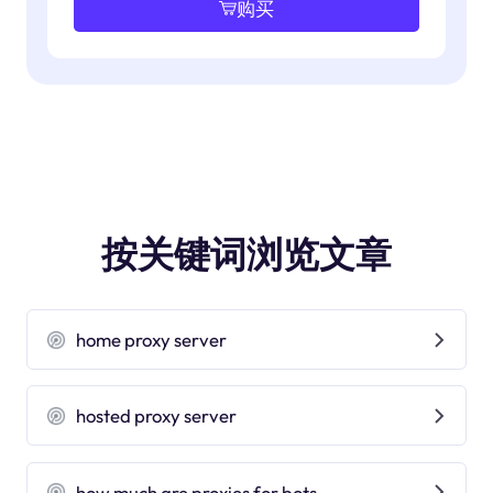
购买
按关键词浏览文章
home proxy server
hosted proxy server
how much are proxies for bots