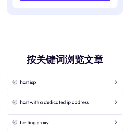
按关键词浏览文章
host isp
host with a dedicated ip address
hosting proxy