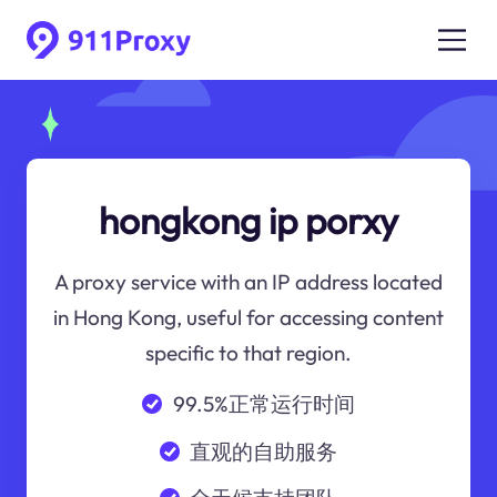
hongkong ip porxy
A proxy service with an IP address located
in Hong Kong, useful for accessing content
specific to that region.
99.5%正常运行时间
直观的自助服务