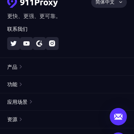
简体中文
更快、更强、更可靠。
联系我们
产品
住宅代理
热门
功能
无限住宅代理
免费代理列表
应用场景
静态住宅代理
代理检测工具
静态数据中心代理
品牌保护
ISP代理
资源
长效 ISP 代理
市场网页测试
CroxyProxy
文档