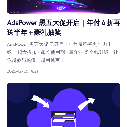
AdsPower 黑五大促开启｜年付 6 折再
送半年＋豪礼抽奖
AdsPower 黑五大促 已开启！年终最强福利全力上
线！ 超大折扣 + 超长使用期 + 豪华抽奖 全线升级，让
你越参与越值、越用越爽！
2025-12-05 14:21