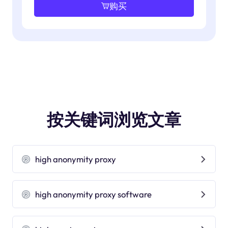
购买
按关键词浏览文章
high anonymity proxy
high anonymity proxy software