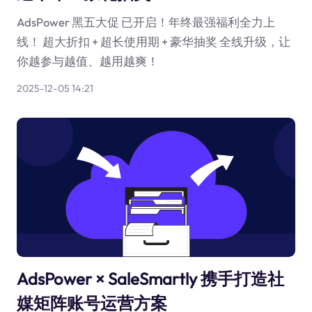
AdsPower 黑五大促 已开启！年终最强福利全力上
线！ 超大折扣 + 超长使用期 + 豪华抽奖 全线升级，让
你越参与越值、越用越爽！
2025-12-05 14:21
AdsPower × SaleSmartly 携手打造社
媒矩阵账号运营方案