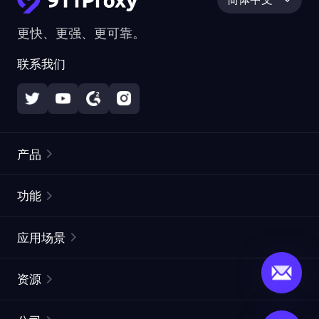
更快、更强、更可靠。
联系我们
产品
住宅代理
热门
功能
无限住宅代理
免费代理列表
应用场景
静态住宅代理
代理检测工具
静态数据中心代理
品牌保护
ISP代理
资源
长效 ISP 代理
市场网页测试
CroxyProxy
文档
市场研究
免费试用