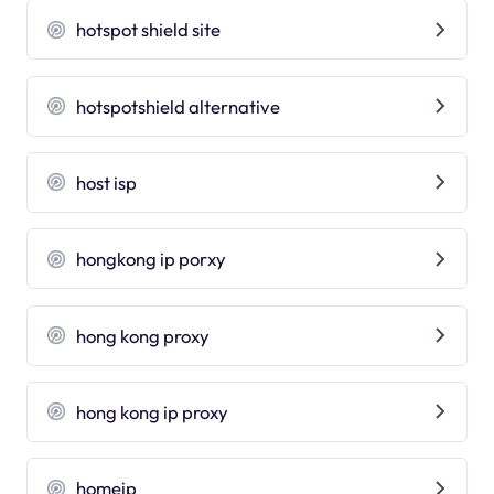
hotspot shield site
hotspotshield alternative
host isp
hongkong ip porxy
hong kong proxy
hong kong ip proxy
homeip