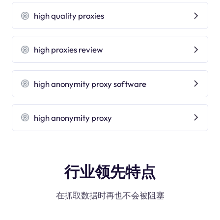
high quality proxies
high proxies review
high anonymity proxy software
high anonymity proxy
行业领先特点
在抓取数据时再也不会被阻塞