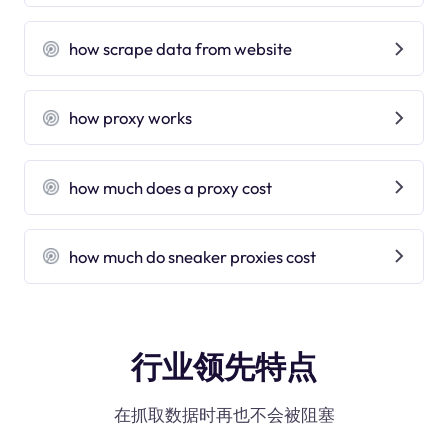
how scrape data from website
how proxy works
how much does a proxy cost
how much do sneaker proxies cost
行业领先特点
在抓取数据时再也不会被阻塞