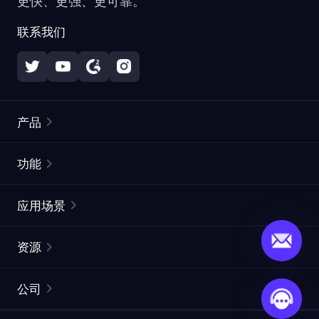
更快、更强、更可靠。
联系我们
产品
住宅代理
热门
功能
无限住宅代理
免费代理列表
应用场景
静态住宅代理
代理检测工具
静态数据中心代理
品牌保护
ISP代理
资源
长效 ISP 代理
市场网页测试
CroxyProxy
文档
市场研究
网页抓取 API
免费试用
公司
ProxySite
用户指南
广告验证
SERP API
推广返利