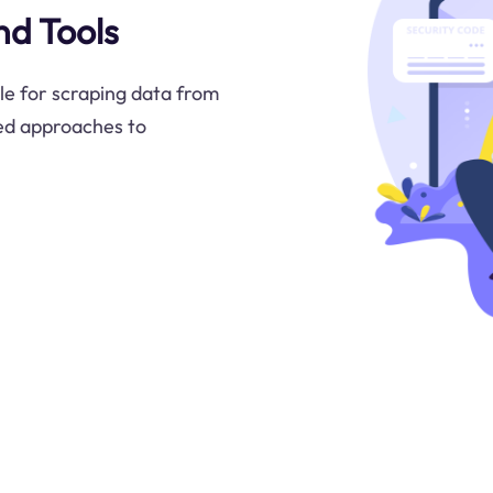
d Tools
le for scraping data from
ed approaches to