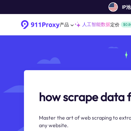
IP
人工智能数据
产品
定价
$0.8
how scrape data 
Master the art of web scraping to extra
any website.