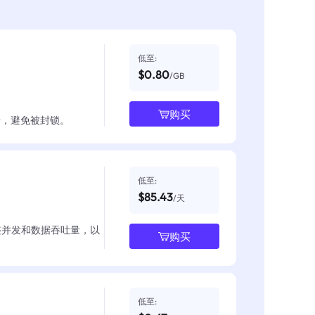
低至:
$0.80
/GB
购买
数据，避免被封锁。
低至:
$85.43
/天
整并发和数据吞吐量，以
购买
低至: