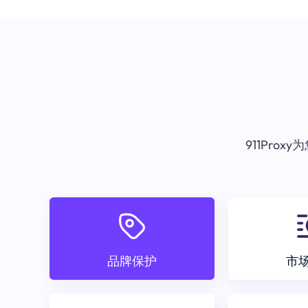
911Pr
品牌保护
市