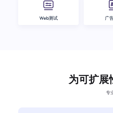
Web测试
广
为可扩展
专