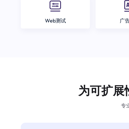
Web测试
广
为可扩展
专