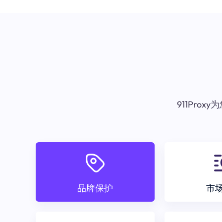
911Pr
品牌保护
市