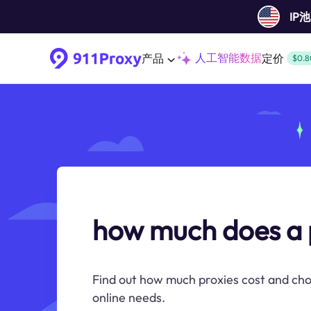
IP
人工智能数据
产品
定价
$0.8
how much does a 
Find out how much proxies cost and cho
online needs.