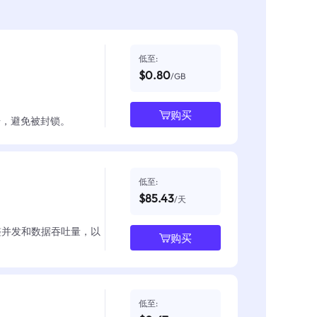
低至:
$0.80
/GB
购买
数据，避免被封锁。
低至:
$85.43
/天
整并发和数据吞吐量，以
购买
低至: