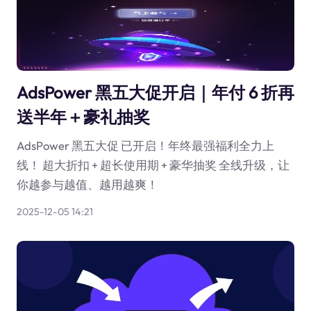
AdsPower 黑五大促开启｜年付 6 折再
送半年＋豪礼抽奖
AdsPower 黑五大促 已开启！年终最强福利全力上
线！ 超大折扣 + 超长使用期 + 豪华抽奖 全线升级，让
你越参与越值、越用越爽！
2025-12-05 14:21