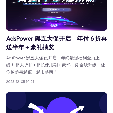
AdsPower 黑五大促开启｜年付 6 折再
送半年＋豪礼抽奖
AdsPower 黑五大促 已开启！年终最强福利全力上
线！ 超大折扣 + 超长使用期 + 豪华抽奖 全线升级，让
你越参与越值、越用越爽！
2025-12-05 14:21