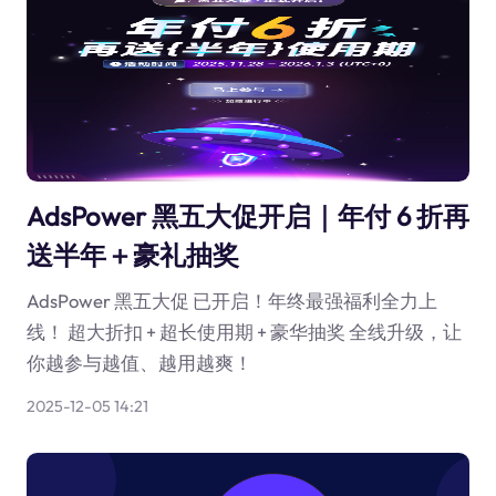
AdsPower 黑五大促开启｜年付 6 折再
送半年＋豪礼抽奖
AdsPower 黑五大促 已开启！年终最强福利全力上
线！ 超大折扣 + 超长使用期 + 豪华抽奖 全线升级，让
你越参与越值、越用越爽！
2025-12-05 14:21