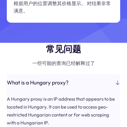
根据用户的位置调整其价格显示。 对结果非常
满意。
常见问题
一些可能的查询已经解释过了
What is a Hungary proxy?
A Hungary proxy is an IP address that appears to be
located in Hungary. It can be used to access geo-
restricted Hungarian content or for web scraping
with a Hungarian IP.