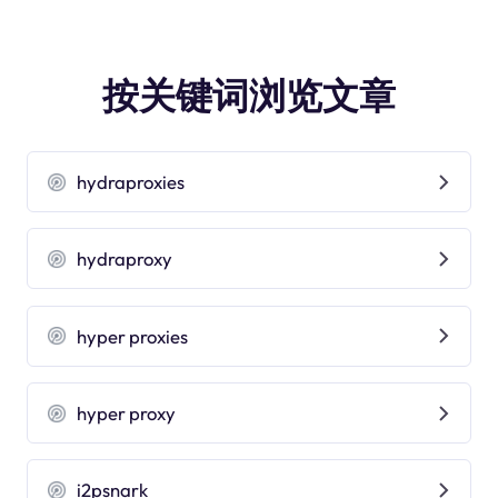
按关键词浏览文章
hydraproxies
hydraproxy
hyper proxies
hyper proxy
i2psnark