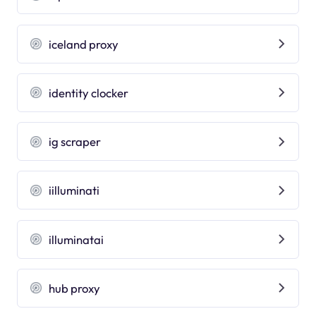
iceland proxy
identity clocker
ig scraper
iilluminati
illuminatai
hub proxy