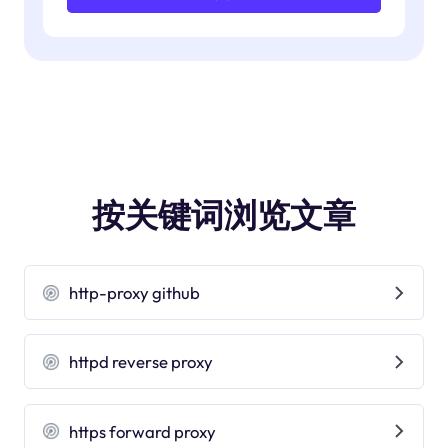
按关键词浏览文章
http-proxy github
httpd reverse proxy
https forward proxy