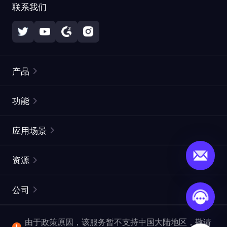
联系我们
产品
住宅代理
热门
功能
无限住宅代理
免费代理列表
应用场景
静态住宅代理
代理检测工具
静态数据中心代理
品牌保护
ISP代理
资源
长效 ISP 代理
市场网页测试
CroxyProxy
文档
市场研究
网页抓取 API
免费试用
公司
ProxySite
用户指南
广告验证
SERP API
推广返利
常见问题解答
由于政策原因，该服务暂不支持中国大陆地区，敬请
爬行和索引