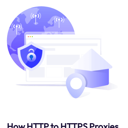
How HTTP to HTTPS Proxies