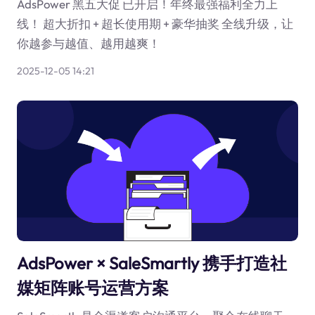
AdsPower 黑五大促 已开启！年终最强福利全力上
线！ 超大折扣 + 超长使用期 + 豪华抽奖 全线升级，让
你越参与越值、越用越爽！
2025-12-05 14:21
AdsPower × SaleSmartly 携手打造社
媒矩阵账号运营方案