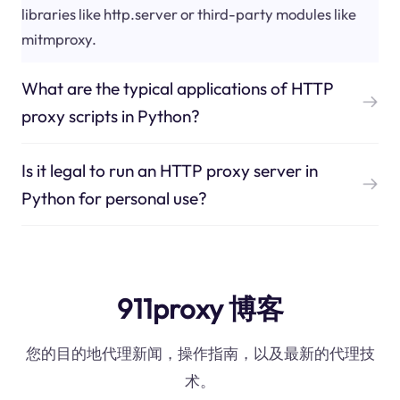
libraries like http.server or third-party modules like
mitmproxy.
What are the typical applications of HTTP
proxy scripts in Python?
Is it legal to run an HTTP proxy server in
Python for personal use?
911proxy 博客
您的目的地代理新闻，操作指南，以及最新的代理技
术。