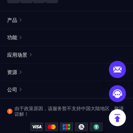
产品
住宅代理
热门
功能
无限住宅代理
免费代理列表
应用场景
静态住宅代理
代理检测工具
静态数据中心代理
品牌保护
ISP代理
资源
长效 ISP 代理
市场网页测试
CroxyProxy
文档
市场研究
网页抓取 API
免费试用
公司
ProxySite
用户指南
广告验证
SERP API
推广返利
常见问题解答
由于政策原因，该服务暂不支持中国大陆地区，敬请
爬行和索引
视频下载 API
企业服务
谅解！
位置
查看全部使用场景
反洗钱合规计划
博客