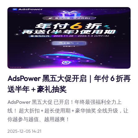
AdsPower 黑五大促开启｜年付 6 折再
送半年＋豪礼抽奖
AdsPower 黑五大促 已开启！年终最强福利全力上
线！ 超大折扣 + 超长使用期 + 豪华抽奖 全线升级，让
你越参与越值、越用越爽！
2025-12-05 14:21