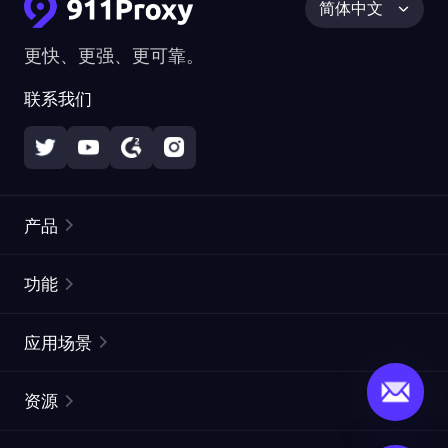
简体中文
更快、更强、更可靠。
联系我们
产品
住宅代理
热门
功能
无限住宅代理
免费代理列表
应用场景
静态住宅代理
代理检测工具
静态数据中心代理
品牌保护
ISP代理
资源
长效 ISP 代理
市场网页测试
CroxyProxy
文档