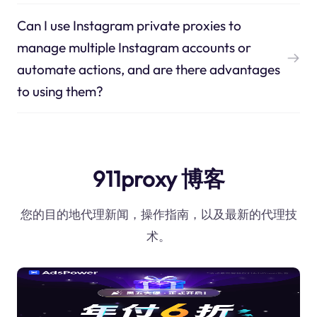
Can I use Instagram private proxies to
manage multiple Instagram accounts or
automate actions, and are there advantages
to using them?
911proxy 博客
您的目的地代理新闻，操作指南，以及最新的代理技
术。