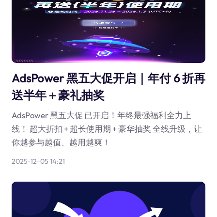
AdsPower 黑五大促开启｜年付 6 折再
送半年＋豪礼抽奖
AdsPower 黑五大促 已开启！年终最强福利全力上
线！ 超大折扣 + 超长使用期 + 豪华抽奖 全线升级，让
你越参与越值、越用越爽！
2025-12-05 14:21