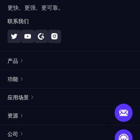
更快、更强、更可靠。
联系我们
产品
住宅代理
热门
功能
无限住宅代理
免费代理列表
应用场景
静态住宅代理
代理检测工具
静态数据中心代理
品牌保护
ISP代理
资源
长效 ISP 代理
市场网页测试
CroxyProxy
文档
市场研究
网页抓取 API
免费试用
公司
ProxySite
用户指南