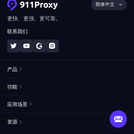
简体中文
更快、更强、更可靠。
联系我们
产品
住宅代理
热门
功能
无限住宅代理
免费代理列表
应用场景
静态住宅代理
代理检测工具
静态数据中心代理
品牌保护
ISP代理
资源
长效 ISP 代理
市场网页测试
CroxyProxy
文档