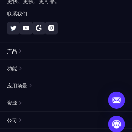
更快、更强、更可靠。
联系我们
产品
住宅代理
热门
功能
无限住宅代理
免费代理列表
应用场景
静态住宅代理
代理检测工具
静态数据中心代理
品牌保护
ISP代理
资源
长效 ISP 代理
市场网页测试
CroxyProxy
文档
市场研究
网页抓取 API
免费试用
公司
ProxySite
用户指南
广告验证
SERP API
推广返利