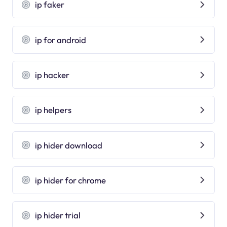
ip faker
ip for android
ip hacker
ip helpers
ip hider download
ip hider for chrome
ip hider trial