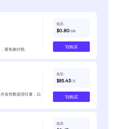
低至:
$0.80
/GB
购买
数据，避免被封锁。
低至:
$85.43
/天
整并发和数据吞吐量，以
购买
低至: