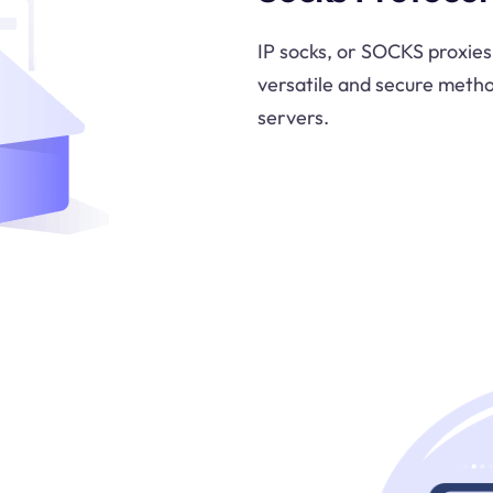
IP socks, or SOCKS proxies
versatile and secure metho
servers.