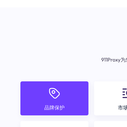
911Pr
品牌保护
市