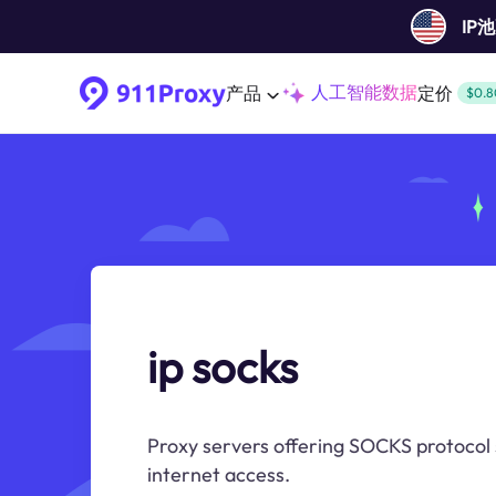
IP
人工智能数据
产品
定价
$0.8
ip socks
Proxy servers offering SOCKS protocol 
internet access.