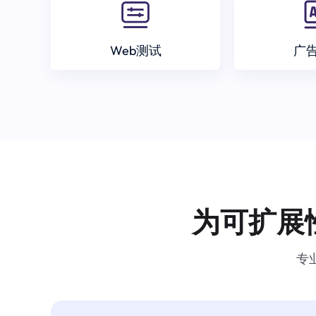
Web测试
广
为可扩展
专