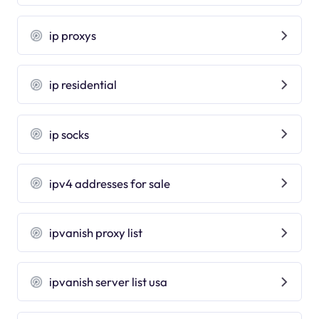
ip proxys
ip residential
ip socks
ipv4 addresses for sale
ipvanish proxy list
ipvanish server list usa