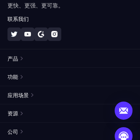
更快、更强、更可靠。
联系我们
产品
住宅代理
热门
功能
无限住宅代理
免费代理列表
应用场景
静态住宅代理
代理检测工具
静态数据中心代理
品牌保护
ISP代理
资源
长效 ISP 代理
市场网页测试
CroxyProxy
文档
市场研究
网页抓取 API
免费试用
公司
ProxySite
用户指南