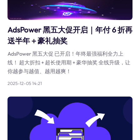
AdsPower 黑五大促开启｜年付 6 折再
送半年＋豪礼抽奖
AdsPower 黑五大促 已开启！年终最强福利全力上
线！ 超大折扣 + 超长使用期 + 豪华抽奖 全线升级，让
你越参与越值、越用越爽！
2025-12-05 14:21