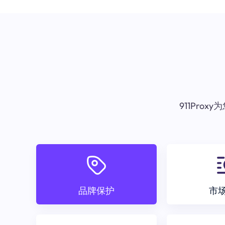
911Pr
品牌保护
市