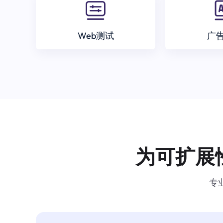
Web测试
广
为可扩展
专