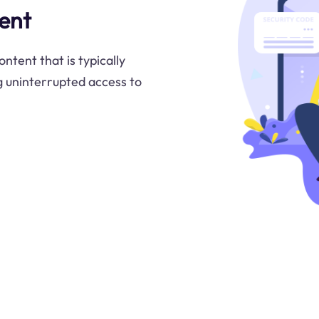
tent
ontent that is typically
ng uninterrupted access to