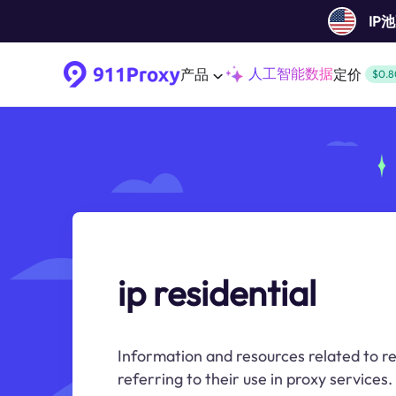
IP
人工智能数据
产品
定价
$0.8
ip residential
Information and resources related to re
referring to their use in proxy services.