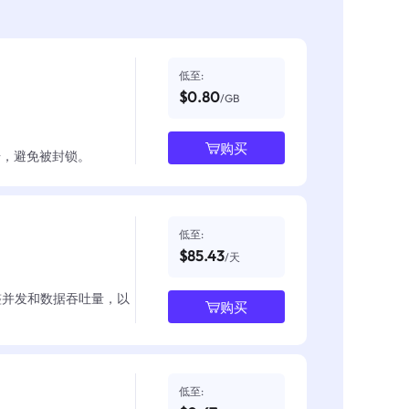
低至:
$0.80
/GB
购买
数据，避免被封锁。
低至:
$85.43
/天
整并发和数据吞吐量，以
购买
低至: