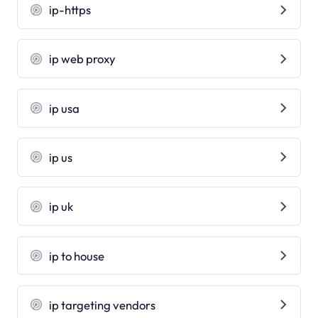
ip-https
ip web proxy
ip usa
ip us
ip uk
ip to house
ip targeting vendors