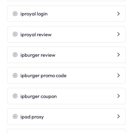
iproyal login
iproyal review
ipburger review
ipburger promo code
ipburger coupon
ipad proxy