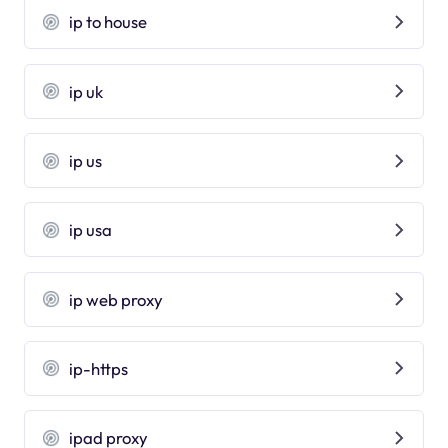
ip to house
ip uk
ip us
ip usa
ip web proxy
ip-https
ipad proxy