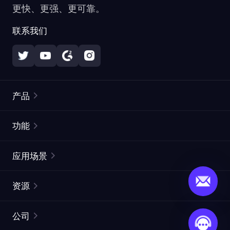
更快、更强、更可靠。
联系我们
产品
住宅代理
热门
功能
无限住宅代理
免费代理列表
应用场景
静态住宅代理
代理检测工具
静态数据中心代理
品牌保护
ISP代理
资源
长效 ISP 代理
市场网页测试
CroxyProxy
文档
市场研究
网页抓取 API
免费试用
公司
ProxySite
用户指南