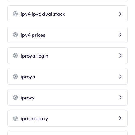
ipv4 ipv6 dual stack
ipv4 prices
iproyal login
iproyal
iproxy
iprism proxy