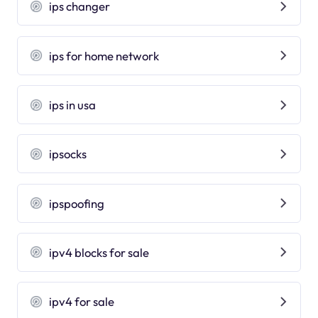
ips changer
ips for home network
ips in usa
ipsocks
ipspoofing
ipv4 blocks for sale
ipv4 for sale