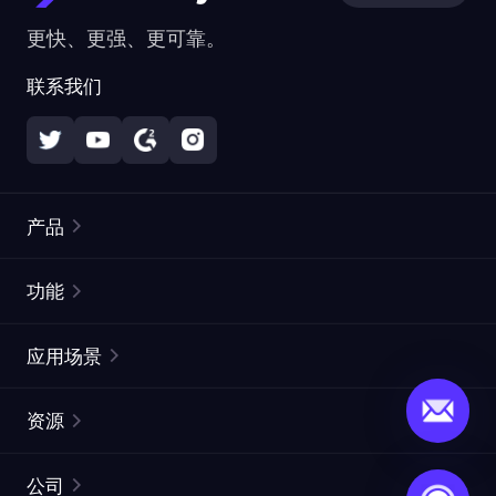
更快、更强、更可靠。
联系我们
产品
住宅代理
热门
功能
无限住宅代理
免费代理列表
应用场景
静态住宅代理
代理检测工具
静态数据中心代理
品牌保护
ISP代理
资源
长效 ISP 代理
市场网页测试
CroxyProxy
文档
市场研究
网页抓取 API
免费试用
公司