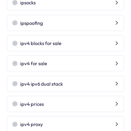
ipsocks
ipspoofing
ipv4 blocks for sale
ipv4 for sale
ipv4 ipv6 dual stack
ipv4 prices
ipv4 proxy