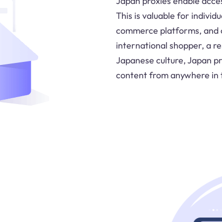
Japan proxies enable acces
This is valuable for indivi
commerce platforms, and c
international shopper, a r
Japanese culture, Japan pr
content from anywhere in 