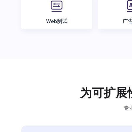
Web测试
广
为可扩展
专