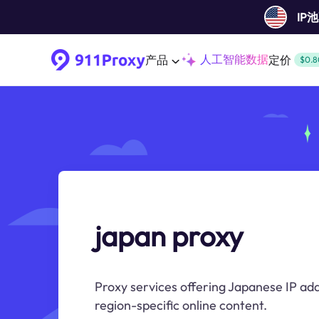
IP
人工智能数据
产品
定价
$0.8
japan proxy
Proxy services offering Japanese IP add
region-specific online content.