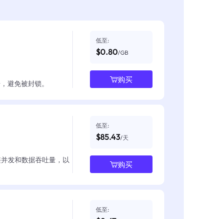
低至:
$0.80
/GB
购买
数据，避免被封锁。
低至:
$85.43
/天
整并发和数据吞吐量，以
购买
低至: