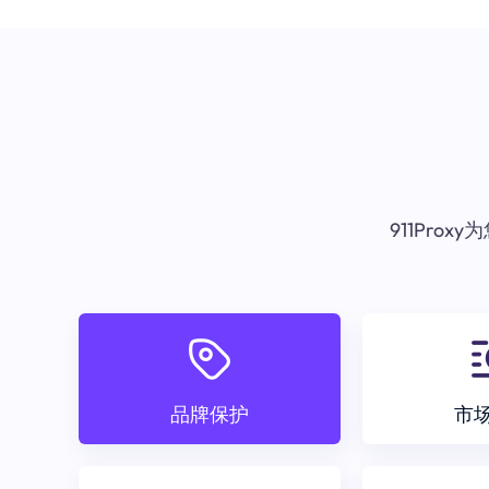
911Pr
品牌保护
市