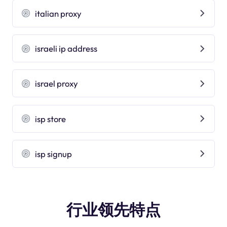
italian proxy
israeli ip address
israel proxy
isp store
isp signup
行业领先特点