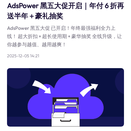
AdsPower 黑五大促开启｜年付 6 折再
送半年＋豪礼抽奖
AdsPower 黑五大促 已开启！年终最强福利全力上
线！ 超大折扣 + 超长使用期 + 豪华抽奖 全线升级，让
你越参与越值、越用越爽！
2025-12-05 14:21