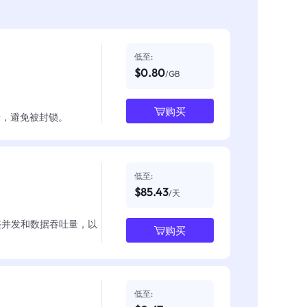
低至:
$0.80
/GB
购买
数据，避免被封锁。
低至:
$85.43
/天
整并发和数据吞吐量，以
购买
低至: