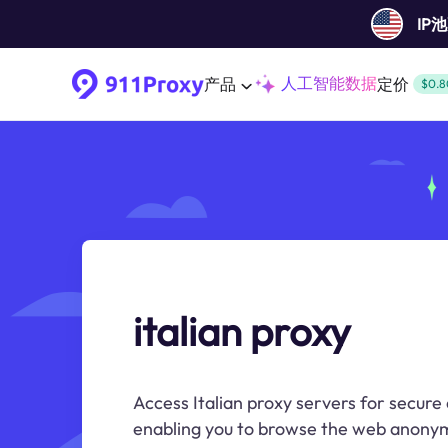
IP
人工智能数据
产品
定价
$0.8
italian proxy
Access Italian proxy servers for secure 
enabling you to browse the web anonym