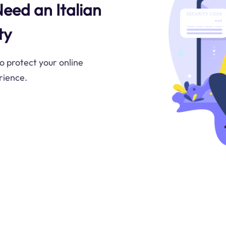
Need an Italian
ty
to protect your online
rience.