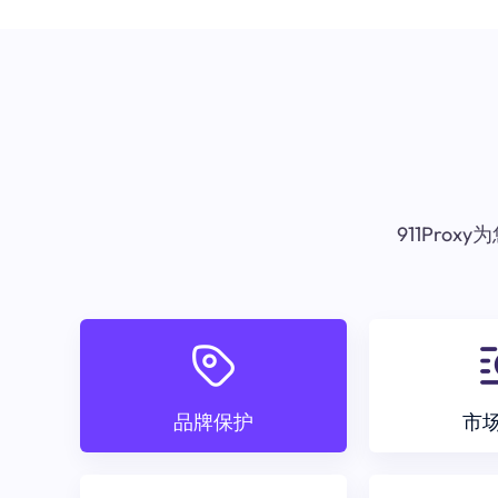
911Pr
品牌保护
市