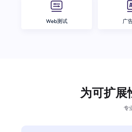
Web测试
广
为可扩展
专