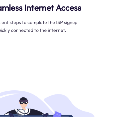
amless Internet Access
cient steps to complete the ISP signup
ickly connected to the internet.