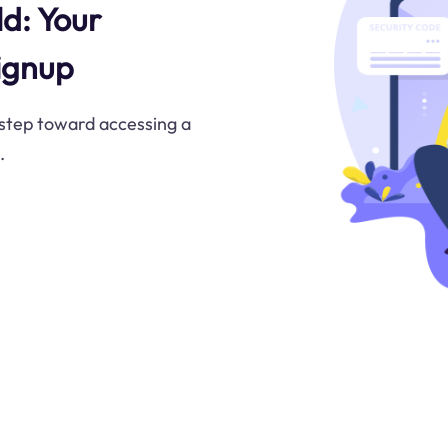
ld: Your
Signup
t step toward accessing a
.