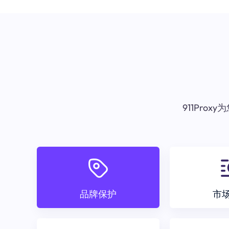
911Pr
品牌保护
市