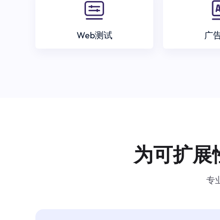
Web测试
广
为可扩展
专