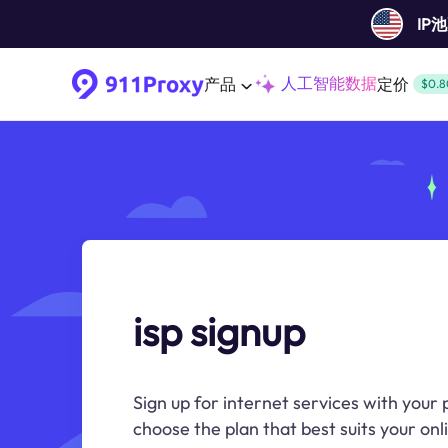
IP
人工智能数据
产品
定价
$0.8
isp signup
Sign up for internet services with your 
choose the plan that best suits your onl