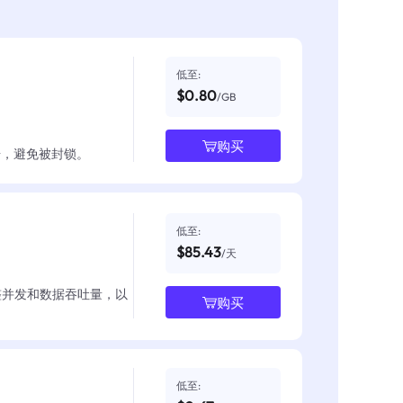
低至:
$0.80
/GB
购买
数据，避免被封锁。
低至:
$85.43
/天
整并发和数据吞吐量，以
购买
低至: