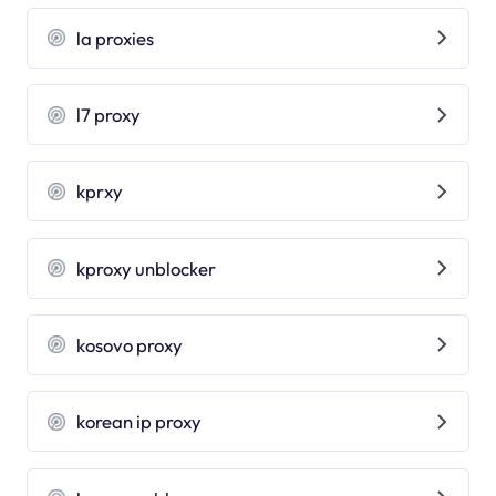
la proxies
l7 proxy
kprxy
kproxy unblocker
kosovo proxy
korean ip proxy