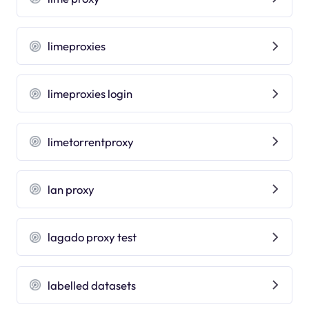
limeproxies
limeproxies login
limetorrentproxy
lan proxy
lagado proxy test
labelled datasets