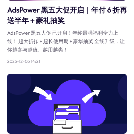
AdsPower 黑五大促开启｜年付 6 折再
送半年＋豪礼抽奖
AdsPower 黑五大促 已开启！年终最强福利全力上
线！ 超大折扣 + 超长使用期 + 豪华抽奖 全线升级，让
你越参与越值、越用越爽！
2025-12-05 14:21