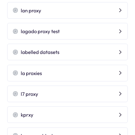
lan proxy
lagado proxy test
labelled datasets
la proxies
l7 proxy
kprxy