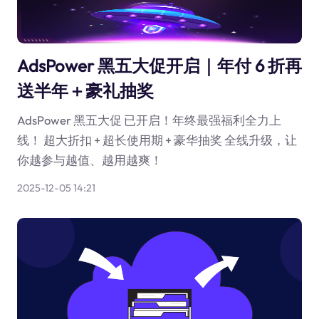
AdsPower 黑五大促开启｜年付 6 折再
送半年＋豪礼抽奖
AdsPower 黑五大促 已开启！年终最强福利全力上
线！ 超大折扣 + 超长使用期 + 豪华抽奖 全线升级，让
你越参与越值、越用越爽！
2025-12-05 14:21