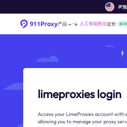
IP
人工智能数据
产品
定价
$0.8
limeproxies login
Access your LimeProxies account with e
allowing you to manage your proxy servi