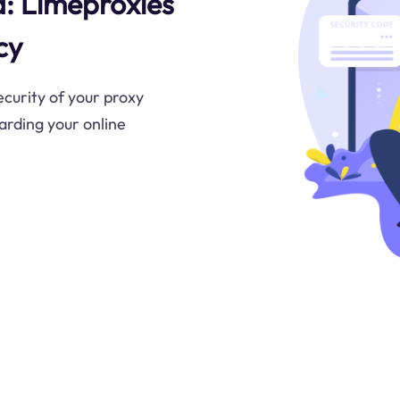
d: Limeproxies
cy
curity of your proxy
uarding your online