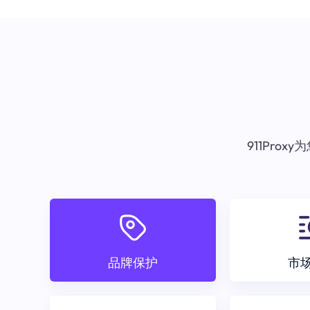
911Pr
品牌保护
市