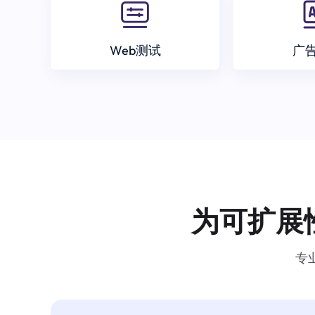
Web测试
广
为可扩展
专