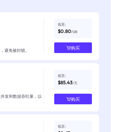
低至:
$0.80
/GB
购买
数据，避免被封锁。
低至:
$85.43
/天
整并发和数据吞吐量，以
购买
低至: