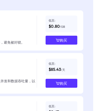
低至:
$0.80
/GB
购买
数据，避免被封锁。
低至:
$85.43
/天
整并发和数据吞吐量，以
购买
低至: