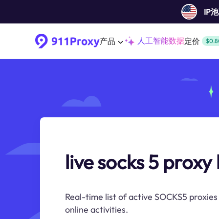
IP
人工智能数据
产品
定价
$0.8
live socks 5 proxy l
Real-time list of active SOCKS5 proxies
online activities.