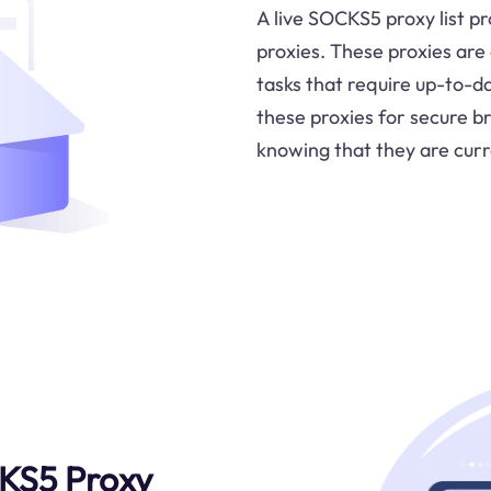
A live SOCKS5 proxy list p
proxies. These proxies are 
tasks that require up-to-d
these proxies for secure br
knowing that they are curr
CKS5 Proxy