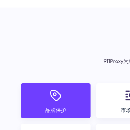
911Pr
品牌保护
市