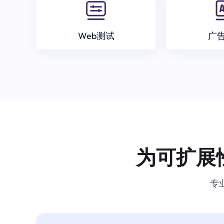
Web测试
广
为可扩展
专