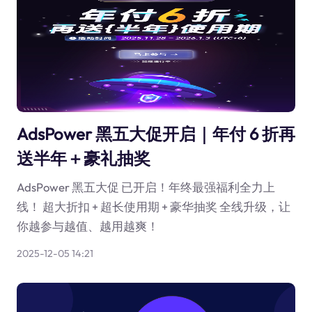
AdsPower 黑五大促开启｜年付 6 折再
送半年＋豪礼抽奖
AdsPower 黑五大促 已开启！年终最强福利全力上
线！ 超大折扣 + 超长使用期 + 豪华抽奖 全线升级，让
你越参与越值、越用越爽！
2025-12-05 14:21