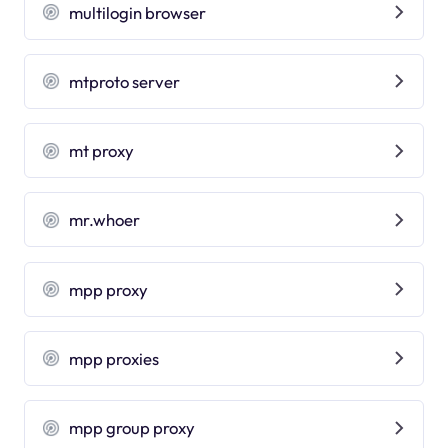
multilogin browser
mtproto server
mt proxy
mr.whoer
mpp proxy
mpp proxies
mpp group proxy