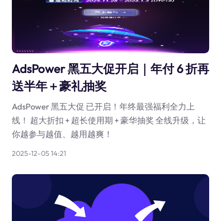
AdsPower 黑五大促开启｜年付 6 折再
送半年＋豪礼抽奖
AdsPower 黑五大促 已开启！年终最强福利全力上
线！ 超大折扣 + 超长使用期 + 豪华抽奖 全线升级，让
你越参与越值、越用越爽！
2025-12-05 14:21