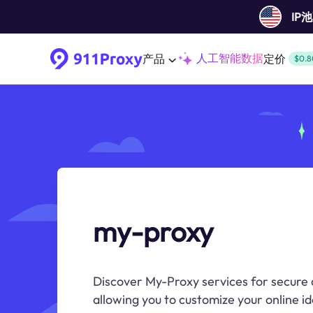
IP
人工智能数据
产品
定价
$0.8
my-proxy
Discover My-Proxy services for secure a
allowing you to customize your online id