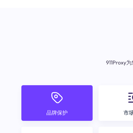
911Pr
品牌保护
市