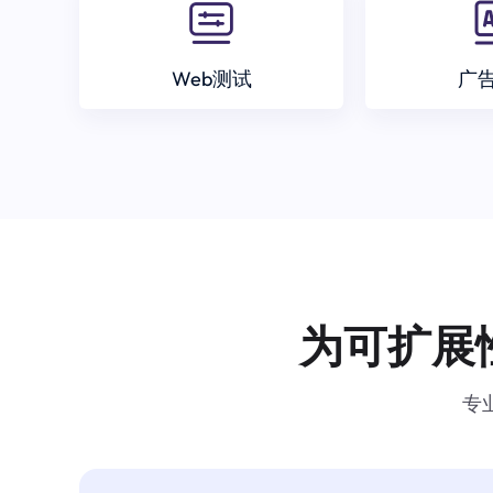
Web测试
广
为可扩展
专