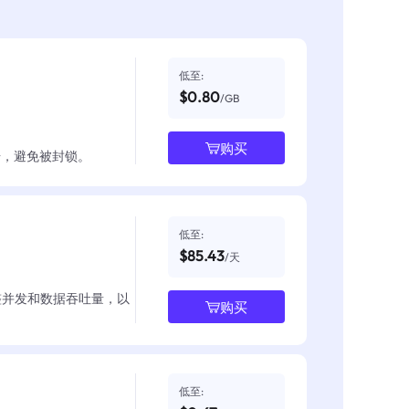
低至:
$0.80
/GB
购买
数据，避免被封锁。
低至:
$85.43
/天
整并发和数据吞吐量，以
购买
低至: