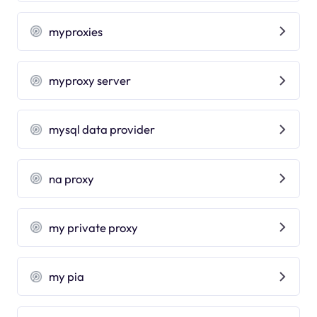
myproxies
myproxy server
mysql data provider
na proxy
my private proxy
my pia