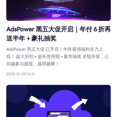
AdsPower 黑五大促开启｜年付 6 折再
送半年＋豪礼抽奖
AdsPower 黑五大促 已开启！年终最强福利全力上
线！ 超大折扣 + 超长使用期 + 豪华抽奖 全线升级，让
你越参与越值、越用越爽！
2025-12-05 14:21