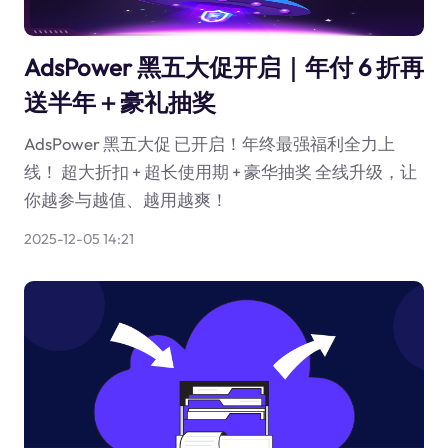
AdsPower 黑五大促开启｜年付 6 折再
送半年＋豪礼抽奖
AdsPower 黑五大促 已开启！年终最强福利全力上
线！ 超大折扣 + 超长使用期 + 豪华抽奖 全线升级，让
你越参与越值、越用越爽！
2025-12-05 14:21