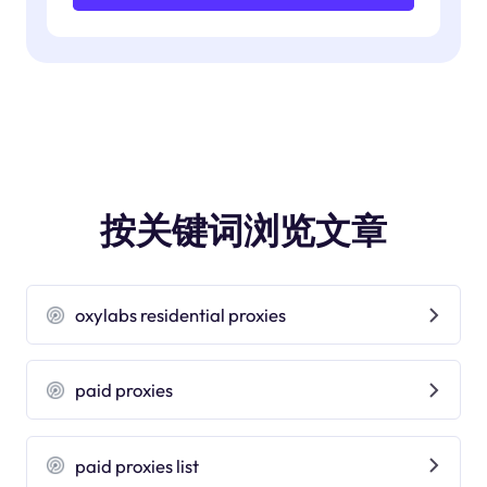
按关键词浏览文章
oxylabs residential proxies
paid proxies
paid proxies list