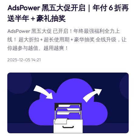
AdsPower 黑五大促开启｜年付 6 折再
送半年＋豪礼抽奖
AdsPower 黑五大促 已开启！年终最强福利全力上
线！ 超大折扣 + 超长使用期 + 豪华抽奖 全线升级，让
你越参与越值、越用越爽！
2025-12-05 14:21